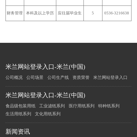
财务管理
本科及以上学历
应往届毕业生
5
0536-3216638
您
米兰网站登录入口-米兰(中国)
有
公司概况
公司场景
公司生产线
资质荣誉
米兰网站登录入口
任
何
问
米兰网站登录入口-米兰(中国)
题
食品级包装用纸
工业滤纸系列
医疗用纸系列
特种纸系列
请
生活用纸系列
文化用纸系列
留
言
新闻资讯
给