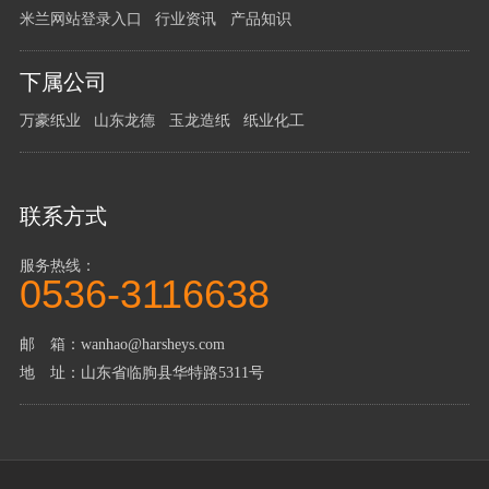
我
米兰网站登录入口
行业资讯
产品知识
们
下属公司
万豪纸业
山东龙德
玉龙造纸
纸业化工
联系方式
服务热线：
0536-3116638
邮 箱：wanhao@harsheys.com
地 址：山东省临朐县华特路5311号