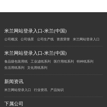
您
米兰网站登录入口-米兰(中国)
有
公司概况
公司场景
公司生产线
资质荣誉
米兰网站登录入口
任
何
问
米兰网站登录入口-米兰(中国)
题
食品级包装用纸
工业滤纸系列
医疗用纸系列
特种纸系列
请
生活用纸系列
文化用纸系列
留
言
新闻资讯
给
我
米兰网站登录入口
行业资讯
产品知识
们
下属公司