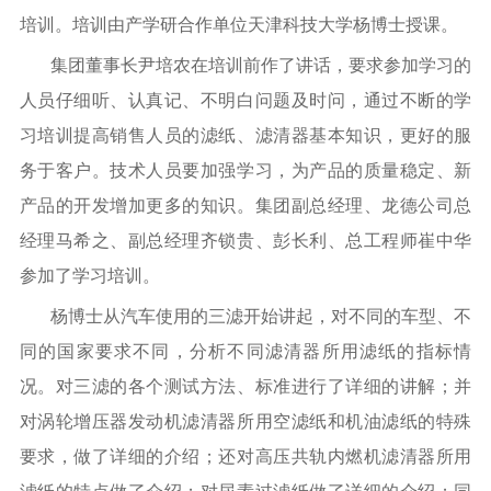
培训。培训由产学研合作单位天津科技大学杨博士授课。
集团董事长尹培农在培训前作了讲话，要求参加学习的
人员仔细听、认真记、不明白问题及时问，通过不断的学
习培训提高销售人员的滤纸、滤清器基本知识，更好的服
务于客户。技术人员要加强学习，为产品的质量稳定、新
产品的开发增加更多的知识。集团副总经理、龙德公司总
经理马希之、副总经理齐锁贵、彭长利、总工程师崔中华
参加了学习培训。
杨博士从汽车使用的三滤开始讲起，对不同的车型、不
同的国家要求不同，分析不同滤清器所用滤纸的指标情
况。对三滤的各个测试方法、标准进行了详细的讲解；并
对涡轮增压器发动机滤清器所用空滤纸和机油滤纸的特殊
要求，做了详细的介绍；还对高压共轨内燃机滤清器所用