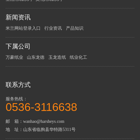
留
言
新闻资讯
给
我
米兰网站登录入口
行业资讯
产品知识
们
下属公司
万豪纸业
山东龙德
玉龙造纸
纸业化工
联系方式
服务热线：
0536-3116638
邮 箱：wanhao@harsheys.com
地 址：山东省临朐县华特路5311号