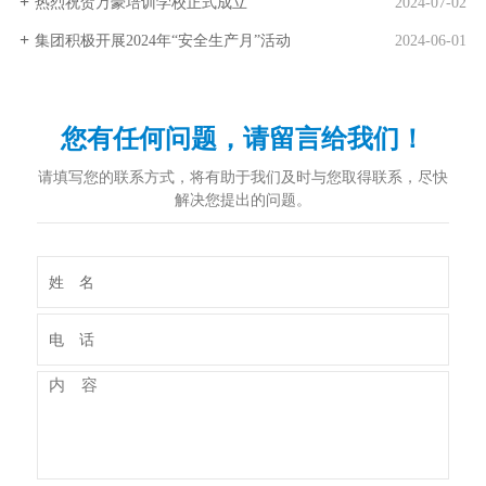
热烈祝贺万豪培训学校正式成立
2024-07-02
集团积极开展2024年“安全生产月”活动
2024-06-01
您有任何问题，请留言给我们！
请填写您的联系方式，将有助于我们及时与您取得联系，尽快
解决您提出的问题。