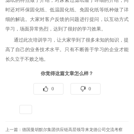
滤纸的特点做了介绍；对尿素过滤纸做了详细的介绍；同
时还对环保固化纸、低温固化纸、免固化纸等纸种做了详
细的解说。大家对客户反馈的问题进行提问，以互动方式
学习，场面异常热烈，达到了很好的学习效果。
通过此次培训学习，让大家学到了很多未知的知识，提
高了自己的业务技术水平。只有不断善于学习的企业才能
长久立于不败之地。
你觉得这篇文章怎么样？
0
0
标签：
全部
上一篇：德国曼胡默尔集团供应链高层领导来龙德公司交流考察