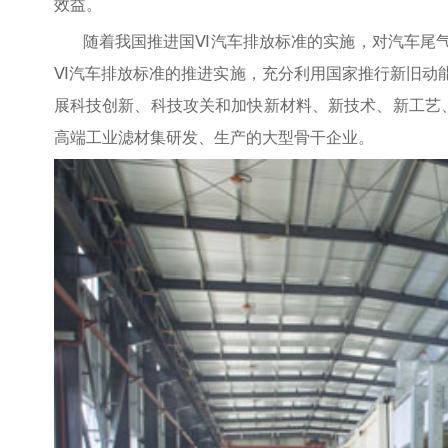
效益。
随着我国推进国Ⅵ汽车排放标准的实施，对汽车尾气
Ⅵ汽车排放标准的推进实施，充分利用国家推行新旧动
展科技创新、科技攻关和加快新材料、新技术、新工艺
高端工业滤材集研发、生产的大型骨干企业。