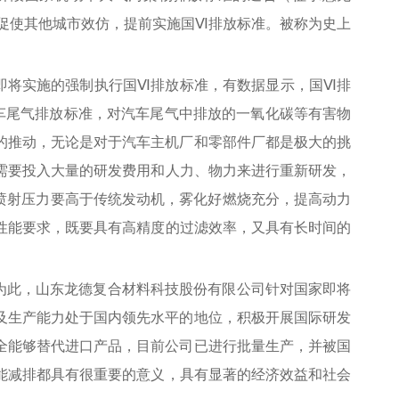
会促使其他城市效仿，提前实施国Ⅵ排放标准。被称为史上
将实施的强制执行国Ⅵ排放标准，有数据显示，国Ⅵ排
汽车尾气排放标准，对汽车尾气中排放的一氧化碳等有害物
的推动，无论是对于汽车主机厂和零部件厂都是极大的挑
需要投入大量的研发费用和人力、物力来进行重新研发，
喷射压力要高于传统发动机，雾化好燃烧充分，提高动力
性能要求，既要具有高精度的过滤效率，又具有长时间的
此，山东龙德复合材料科技股份有限公司针对国家即将
及生产能力处于国内领先水平的地位，积极开展国际研发
全能够替代进口产品，目前公司已进行批量生产，并被国
能减排都具有很重要的意义，具有显著的经济效益和社会