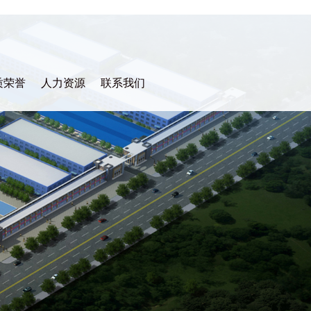
质荣誉
人力资源
联系我们