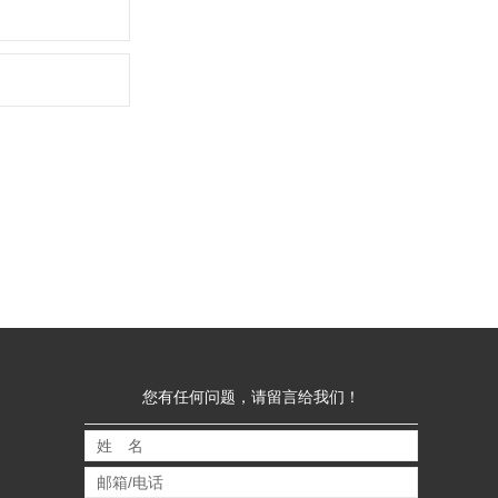
您有任何问题，请留言给我们！