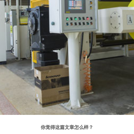
你觉得这篇文章怎么样？