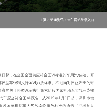
主页
>
新闻资讯
>
米兰网站登录入口
月1日起，在全国全面供应符合国Ⅵ标准的车用汽/柴油。开
日对轻型车强制执行国Ⅵ排放标准。不过面对日益严重的环
警察局关于轻型汽车执行第六阶段国家机动车大气污染物
车应当符合国Ⅵ标准；从2019年1月1日起，深圳市销
阶段国家机动车大气污染物排放标准的通告（征求意见