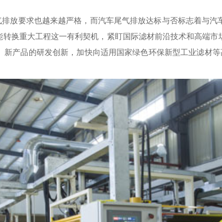
排放要求也越来越严格，而汽车尾气排放达标与否标志着与汽车
能转换重大工程这一有利契机，紧盯国际滤材前沿技术和高端市
、新产品的研发创新，加快向适用国家绿色环保新型工业滤材等高