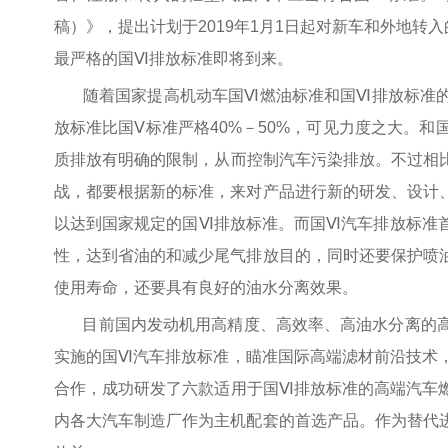
稿）》，提出计划于2019年1月1日起对新车和外地
最严格的国Ⅵ排放标准即将到来。
随着国家提高机动车国Ⅵ燃油标准和国Ⅵ排放标准的
放标准比国Ⅴ标准严格40%－50%，可见力度之大。
质排放有明确的限制，从而控制汽车污染排放。不过相
战，都要根据新的标准，来对产品进行新的研发、设计
以达到国家规定的国Ⅵ排放标准。而国Ⅵ汽车排放标准
性，达到省油的和减少尾气排放目的，同时还要保护喷
使用寿命，还要具有良好的油水分离效果。
目前国内发动机用高精度、高效率、高油水分离的高
实施的国Ⅵ汽车排放标准，瞄准国际高端滤材前沿技术
合作，成功研发了六款适用于国Ⅵ排放标准的高端汽车
内各大汽车制造厂作为主机配套的首选产品。作为替代