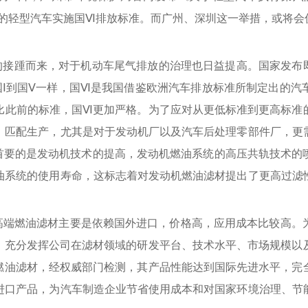
转入的轻型汽车实施国Ⅵ排放标准。而广州、深圳这一举措，或将
接踵而来，对于机动车尾气排放的治理也日益提高。国家发布即
和国Ⅰ到国Ⅴ一样，国Ⅵ是我国借鉴欧洲汽车排放标准所制定出的
比此前的标准，国Ⅵ更加严格。为了应对从更低标准到更高标准
、匹配生产，尤其是对于发动机厂以及汽车后处理零部件厂，更
首要的是发动机技术的提高，发动机燃油系统的高压共轨技术的
油系统的使用寿命，这标志着对发动机燃油滤材提出了更高过滤
端燃油滤材主要是依赖国外进口，价格高，应用成本比较高。为
，充分发挥公司在滤材领域的研发平台、技术水平、市场规模以
燃油滤材，经权威部门检测，其产品性能达到国际先进水平，完
进口产品，为汽车制造企业节省使用成本和对国家环境治理、节